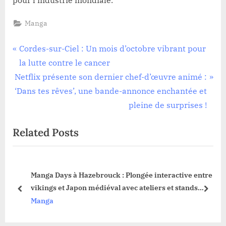
Manga
Navigation
P
Cordes-sur-Ciel : Un mois d’octobre vibrant pour
r
la lutte contre le cancer
de
N
e
Netflix présente son dernier chef-d’œuvre animé :
l’article
e
v
‘Dans tes rêves’, une bande-annonce enchantée et
x
i
pleine de surprises !
t
o
Related Posts
P
u
o
s
s
P
 se
Manga Days à Hazebrouck : Plongée interactive entre
t
o
vikings et Japon médiéval avec ateliers et stands
:
s
prev
next
variés
Manga
t
: