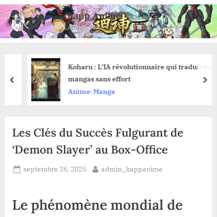
Skip
Kapp Anime
to
Anime, Manga et Jeux Vidéo
content
Koharu : L’IA révolutionnaire qui traduit vos
mangas sans effort
prev
nex
Anime-Manga
Les Clés du Succès Fulgurant de
‘Demon Slayer’ au Box-Office
Posted
By
septembre 26, 2025
admin_kappanime
on
Le phénomène mondial de