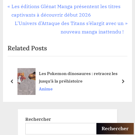
Navigation
P
Les éditions Glénat Manga présentent les titres
r
captivants à découvrir début 2026
de
e
N
L’Univers d’Attaque des Titans s’élargit avec un
l’article
v
e
nouveau manga inattendu !
i
x
Related Posts
o
t
u
P
s
o
Les Pokemon dinosaures : retracez les
P
s
jusqu’à la préhistoire
o
t
prev
next
Anime
s
:
t
:
Rechercher
Rechercher