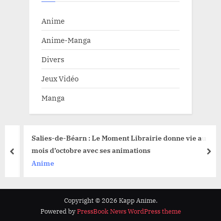
Anime
Anime-Manga
Divers
Jeux Vidéo
Manga
Salies-de-Béarn : Le Moment Librairie donne vie au
mois d’octobre avec ses animations
prev
nex
Anime
Copyright © 2026 Kapp Anime.
Powered by
PressBook News WordPress theme