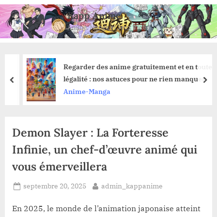
Skip
Kapp Anime
to
Anime, Manga et Jeux Vidéo
content
Regarder des anime gratuitement et en toute
légalité : nos astuces pour ne rien manquer
prev
nex
Anime-Manga
Demon Slayer : La Forteresse
Infinie, un chef-d’œuvre animé qui
vous émerveillera
Posted
By
septembre 20, 2025
admin_kappanime
on
En 2025, le monde de l’animation japonaise atteint