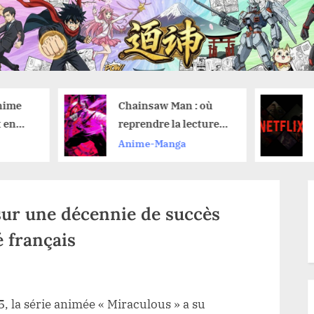
Chainsaw Man : où
Février 2026 :
reprendre la lecture
Découvrez les
du manga après avoir
nouveautés a
Anime-Manga
Anime-Manga
vu le film de l’arc de
Netflix et leur
Reze ?
de lancement
sur une décennie de succès
 français
e
, la série animée « Miraculous » a su