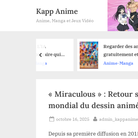
Skip
Kapp Anime
to
Anime, Manga et Jeux Vidéo
content
 : L’IA
Regarder des anime
tionnaire qui
gratuitement et en
prev
t vos mangas
toute légalité : nos
-Manga
Anime-Manga
ffort
astuces pour ne rien
manquer
« Miraculous » : Retour 
mondial du dessin animé
Posted
By
octobre 16, 2025
admin_kappanim
on
Depuis sa première diffusion en 2015