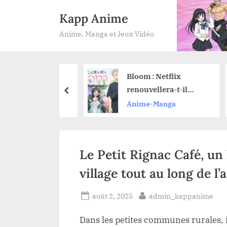
Skip
Kapp Anime
to
Anime, Manga et Jeux Vidéo
content
 2026 :
Bloom : Netflix
rez les
renouvellera-t-il
prev
utés anime sur
l’anime pour une
Manga
Anime-Manga
 et leurs dates
saison 2 ?
cement
Le Petit Rignac Café, un 
village tout au long de l
Posted
By
août 2, 2025
admin_kappanime
on
Dans les petites communes rurales, il