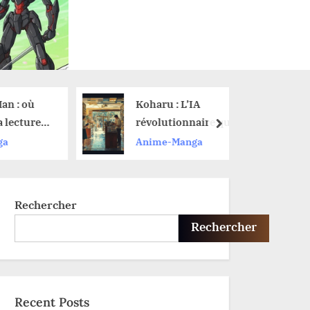
: où
Koharu : L’IA
ecture
révolutionnaire qui
next
s avoir
traduit vos mangas
Anime-Manga
arc de
sans effort
Rechercher
Rechercher
Recent Posts