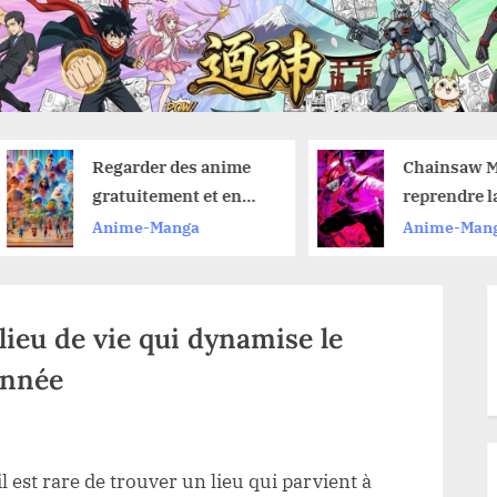
Regarder des anime
Chainsaw Man 
gratuitement et en
reprendre la l
toute légalité : nos
du manga aprè
Anime-Manga
Anime-Manga
astuces pour ne rien
vu le film de l’
manquer
Reze ?
lieu de vie qui dynamise le
’année
 est rare de trouver un lieu qui parvient à