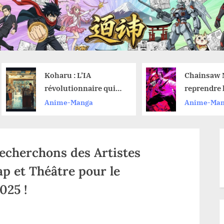
Koharu : L’IA
Chainsaw Man 
révolutionnaire qui
reprendre la l
traduit vos mangas
du manga aprè
Anime-Manga
Anime-Manga
sans effort
vu le film de l’
Reze ?
Recherchons des Artistes
p et Théâtre pour le
025 !
e