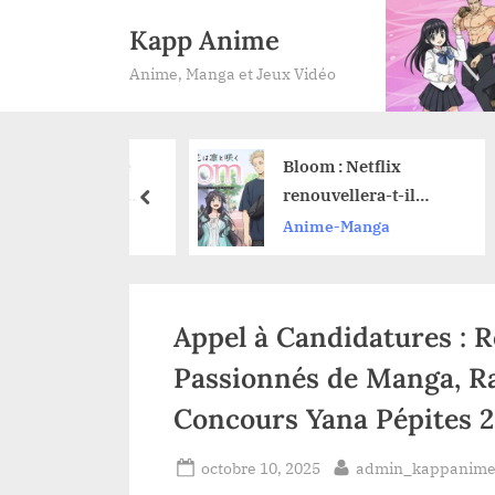
Skip
Kapp Anime
to
Anime, Manga et Jeux Vidéo
content
er des anime
Bloom : Netflix
ement et en
renouvellera-t-il
prev
égalité : nos
l’anime pour une
Manga
Anime-Manga
 pour ne rien
saison 2 ?
er
Appel à Candidatures : 
Passionnés de Manga, Ra
Concours Yana Pépites 2
Posted
By
octobre 10, 2025
admin_kappanim
on