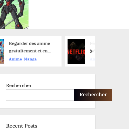
 anime
Février 2026 :
et en
Découvrez les
next
: nos
nouveautés anime sur
Anime-Manga
ne rien
Netflix et leurs dates
de lancement
Rechercher
Rechercher
Recent Posts