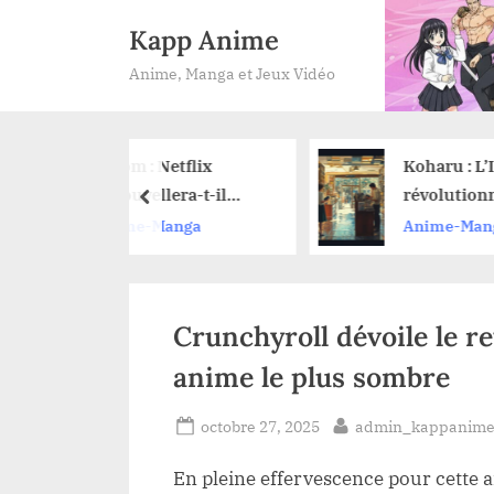
Skip
Kapp Anime
to
Anime, Manga et Jeux Vidéo
content
: Netflix
Koharu : L’IA
ellera-t-il
révolutionnaire qui
prev
e pour une
traduit vos mangas
-Manga
Anime-Manga
 2 ?
sans effort
Crunchyroll dévoile le r
anime le plus sombre
Posted
By
octobre 27, 2025
admin_kappanim
on
En pleine effervescence pour cette 