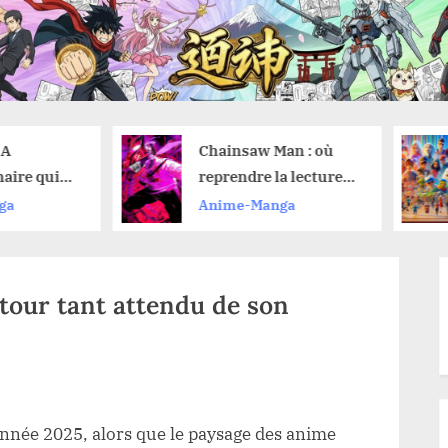
Chainsaw Man : où
Regarder des
reprendre la lecture
gratuitement 
du manga après avoir
toute légalité 
Anime-Manga
Anime-Manga
vu le film de l’arc de
astuces pour 
Reze ?
manquer
etour tant attendu de son
e
année 2025, alors que le paysage des anime