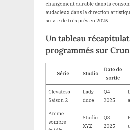
changement durable dans la consom
audacieux dans la direction artistiq
suivre de très près en 2025.
Un tableau récapitula
programmés sur Crunc
Date de
Série
Studio
sortie
Clevatess
Lady-
Q4
D
Saison 2
duce
2025
a
Anime
Studio
Q3
E
sombre
XYZ
2025
u