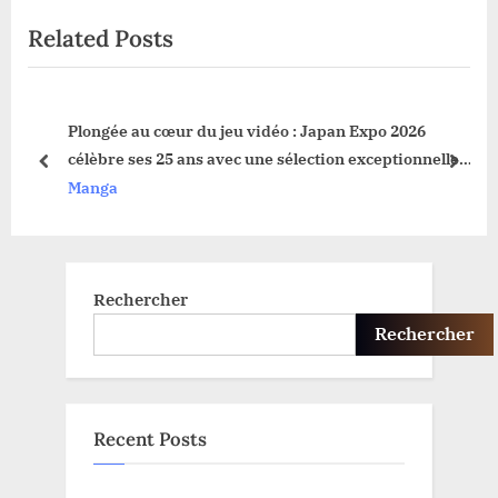
u
t
Related Posts
s
P
P
o
o
s
n
Plongée au cœur du jeu vidéo : Japan Expo 2026
s
t
célèbre ses 25 ans avec une sélection exceptionnelle
t
:
prev
next
de jeux
Manga
:
Rechercher
Rechercher
Recent Posts