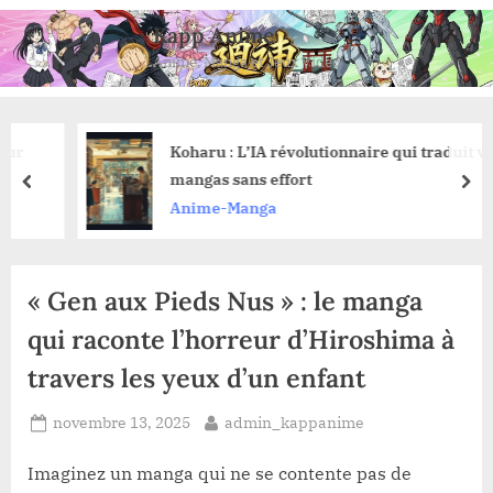
Skip
Kapp Anime
to
Anime, Manga et Jeux Vidéo
content
Koharu : L’IA révolutionnaire qui traduit vos
mangas sans effort
prev
nex
Anime-Manga
« Gen aux Pieds Nus » : le manga
qui raconte l’horreur d’Hiroshima à
travers les yeux d’un enfant
Posted
By
novembre 13, 2025
admin_kappanime
on
Imaginez un manga qui ne se contente pas de