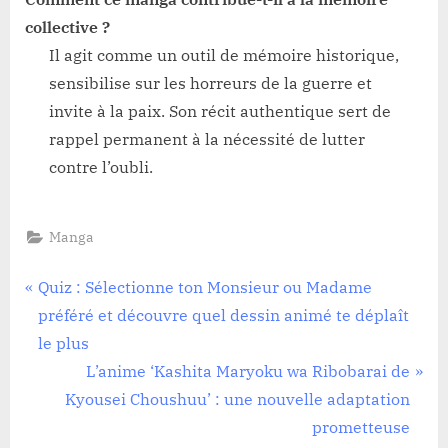
collective ?
Il agit comme un outil de mémoire historique,
sensibilise sur les horreurs de la guerre et
invite à la paix. Son récit authentique sert de
rappel permanent à la nécessité de lutter
contre l’oubli.
Manga
Navigation
P
Quiz : Sélectionne ton Monsieur ou Madame
r
préféré et découvre quel dessin animé te déplaît
de
e
le plus
l’article
v
N
L’anime ‘Kashita Maryoku wa Ribobarai de
i
e
Kyousei Choushuu’ : une nouvelle adaptation
o
x
prometteuse