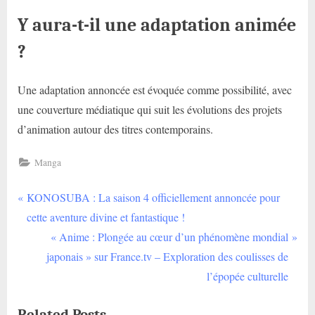
Y aura-t-il une adaptation animée
?
Une adaptation annoncée est évoquée comme possibilité, avec
une couverture médiatique qui suit les évolutions des projets
d’animation autour des titres contemporains.
Manga
P
Navigation
KONOSUBA : La saison 4 officiellement annoncée pour
r
cette aventure divine et fantastique !
de
e
N
« Anime : Plongée au cœur d’un phénomène mondial
v
e
l’article
japonais » sur France.tv – Exploration des coulisses de
i
x
l’épopée culturelle
o
t
Related Posts
u
P