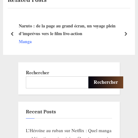
s
o
P
s
e
Naruto : de la page au grand écran, un voyage plein
o
t
d’imprévus vers le film live-action
s
:
prev
next
Manga
t
:
Rechercher
Rechercher
Recent Posts
L’Héroïne au ruban sur Netflix : Quel manga