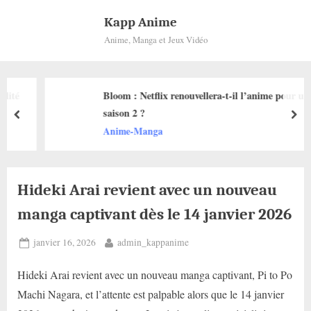
Skip
Kapp Anime
to
Anime, Manga et Jeux Vidéo
content
Bloom : Netflix renouvellera-t-il l’anime pour une
saison 2 ?
prev
nex
Anime-Manga
Hideki Arai revient avec un nouveau
manga captivant dès le 14 janvier 2026
Posted
By
janvier 16, 2026
admin_kappanime
on
Hideki Arai revient avec un nouveau manga captivant, Pi to Po
Machi Nagara, et l’attente est palpable alors que le 14 janvier