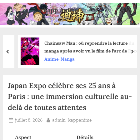
Skip
Kapp Anime
to
Anime, Manga et Jeux Vidéo
content
Chainsaw Man : où reprendre la lecture du
manga après avoir vu le film de l’arc de Reze ?
prev
nex
Anime-Manga
Japan Expo célèbre ses 25 ans à
Paris : une immersion culturelle au-
delà de toutes attentes
Posted
By
juillet 8, 2026
admin_kappanime
on
Aspect
Détails