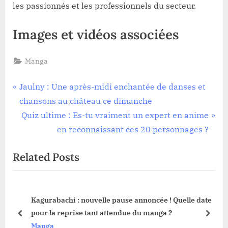
les passionnés et les professionnels du secteur.
Images et vidéos associées
Manga
Navigation
P
Jaulny : Une après-midi enchantée de danses et
r
chansons au château ce dimanche
de
e
N
Quiz ultime : Es-tu vraiment un expert en anime
l’article
v
e
en reconnaissant ces 20 personnages ?
i
x
Related Posts
o
t
u
P
s
o
Kagurabachi : nouvelle pause annoncée ! Quelle date
P
s
pour la reprise tant attendue du manga ?
o
t
prev
next
Manga