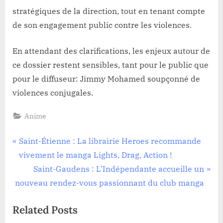
stratégiques de la direction, tout en tenant compte
de son engagement public contre les violences.
En attendant des clarifications, les enjeux autour de
ce dossier restent sensibles, tant pour le public que
pour le diffuseur: Jimmy Mohamed soupçonné de
violences conjugales.
Anime
Navigation
P
Saint-Étienne : La librairie Heroes recommande
r
vivement le manga Lights, Drag, Action !
de
e
N
Saint-Gaudens : L’Indépendante accueille un
l’article
v
e
nouveau rendez-vous passionnant du club manga
i
x
Related Posts
o
t