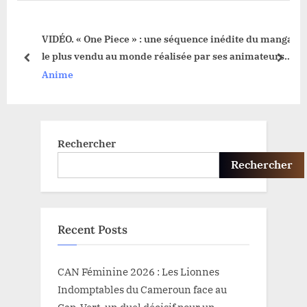
u
P
s
o
d
VIDÉO. « One Piece » : une séquence inédite du manga
P
s
é de
le plus vendu au monde réalisée par ses animateurs
o
t
prev
next
français
Anime
s
:
t
:
Rechercher
Rechercher
Recent Posts
CAN Féminine 2026 : Les Lionnes
Indomptables du Cameroun face au