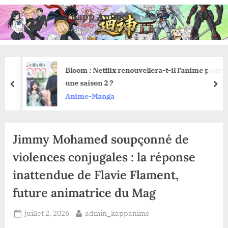
Skip
Kapp Anime
to
Anime, Manga et Jeux Vidéo
content
Bloom : Netflix renouvellera-t-il l’anime pour
une saison 2 ?
prev
nex
Anime-Manga
Jimmy Mohamed soupçonné de
violences conjugales : la réponse
inattendue de Flavie Flament,
future animatrice du Mag
Posted
By
juillet 2, 2026
admin_kappanime
on