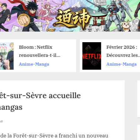
Bloom : Netflix
Février 2026 :
renouvellera-t-il
Découvrez les
l’anime pour une
nouveautés an
Anime-Manga
Anime-Manga
saison 2 ?
Netflix et leur
de lancement
rêt-sur-Sèvre accueille
mangas
me
 de la Forêt-sur-Sèvre a franchi un nouveau