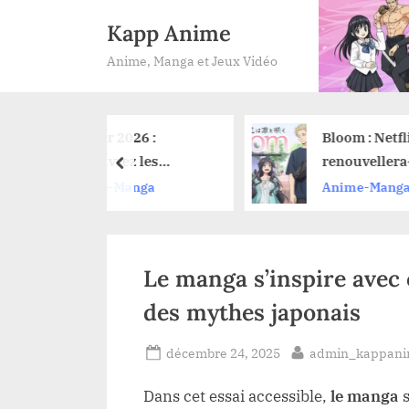
Skip
Kapp Anime
to
Anime, Manga et Jeux Vidéo
content
 2026 :
Bloom : Netflix
rez les
renouvellera-t-il
prev
utés anime sur
l’anime pour une
-Manga
Anime-Manga
 et leurs dates
saison 2 ?
cement
Le manga s’inspire avec 
des mythes japonais
Posted
By
décembre 24, 2025
admin_kappan
on
Dans cet essai accessible,
le manga
s