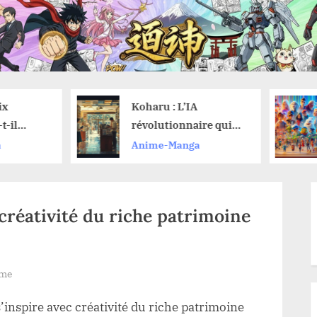
Koharu : L’IA
Regarder des 
révolutionnaire qui
gratuitement 
traduit vos mangas
toute légalité 
Anime-Manga
Anime-Manga
sans effort
astuces pour n
manquer
créativité du riche patrimoine
ime
’inspire avec créativité du riche patrimoine