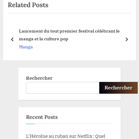
Related Posts
o
t
u
P
s
o
 à
Lancement du tout premier festival célébrant le
P
s
manga et la culture pop
o
t
prev
next
Manga
s
:
t
:
Rechercher
Rechercher
Recent Posts
L’Héroïne au ruban sur Netflix : Quel