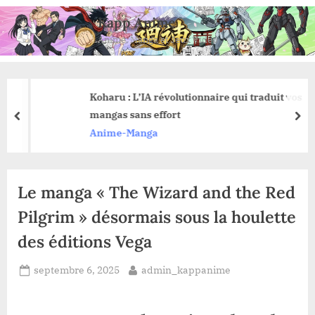
Skip
Kapp Anime
to
Anime, Manga et Jeux Vidéo
content
Koharu : L’IA révolutionnaire qui traduit vos
mangas sans effort
prev
nex
Anime-Manga
Le manga « The Wizard and the Red
Pilgrim » désormais sous la houlette
des éditions Vega
Posted
By
septembre 6, 2025
admin_kappanime
on