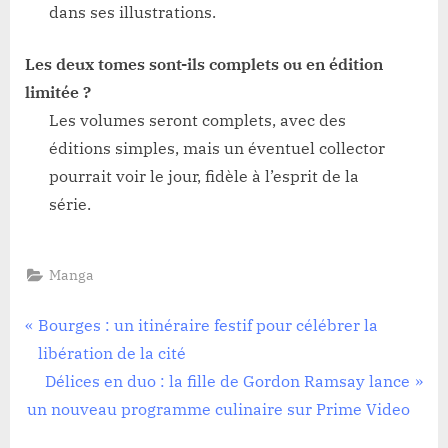
dans ses illustrations.
Les deux tomes sont-ils complets ou en édition
limitée ?
Les volumes seront complets, avec des
éditions simples, mais un éventuel collector
pourrait voir le jour, fidèle à l’esprit de la
série.
Manga
Navigation
P
Bourges : un itinéraire festif pour célébrer la
r
libération de la cité
de
e
N
Délices en duo : la fille de Gordon Ramsay lance
l’article
v
e
un nouveau programme culinaire sur Prime Video
i
x