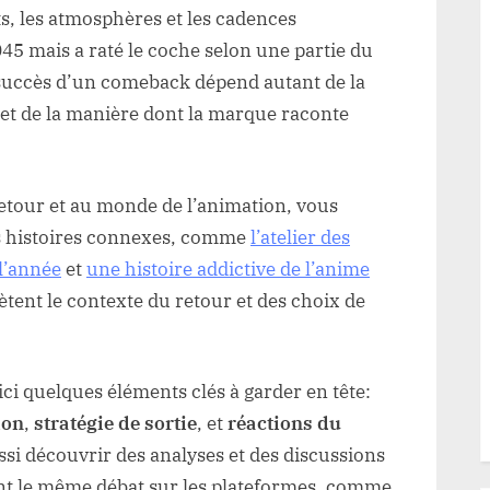
s, les atmosphères et les cadences
045 mais a raté le coche selon une partie du
e succès d’un comeback dépend autant de la
 et de la manière dont la marque raconte
 retour et au monde de l’animation, vous
es histoires connexes, comme
l’atelier des
l’année
et
une histoire addictive de l’anime
ètent le contexte du retour et des choix de
ici quelques éléments clés à garder en tête:
ion
,
stratégie de sortie
, et
réactions du
ssi découvrir des analyses et des discussions
ent le même débat sur les plateformes, comme