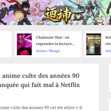
Chainsaw Man : où
Koharu : L’IA
reprendre la lecture
révolutionnair
du manga après avoir
traduit vos m
Anime-Manga
Anime-Manga
vu le film de l’arc de
sans effort
Reze ?
n anime culte des années 90
nquée qui fait mal à Netflix
ime culte des années 90 cet été attire-t-il