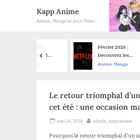
Skip
Kapp Anime
to
Anime, Manga et Jeux Vidéo
content
 Netflix
Février 2026 :
llera-t-il
Découvrez les
prev
e pour une
nouveautés anime sur
-Manga
Anime-Manga
2 ?
Netflix et leurs dates
de lancement
Le retour triomphal d’u
cet été : une occasion ma
Posted
By
mai 14, 2026
admin_kappanime
on
Pourquoi le retour triomphal d’un an