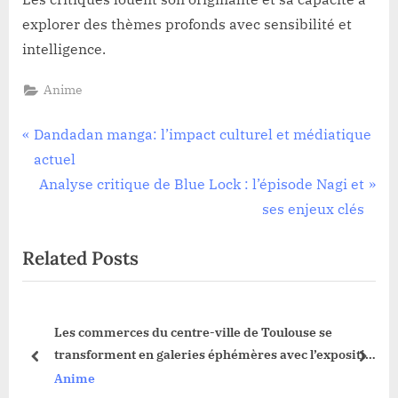
explorer des thèmes profonds avec sensibilité et
intelligence.
Anime
Navigation
P
Dandadan manga: l’impact culturel et médiatique
r
actuel
de
e
N
Analyse critique de Blue Lock : l’épisode Nagi et
l’article
v
e
ses enjeux clés
i
x
Related Posts
o
t
u
P
s
o
Les commerces du centre-ville de Toulouse se
P
s
transforment en galeries éphémères avec l’exposition
o
t
prev
next
« Les Vitrines de la création » jusqu’au 19 novembre
Anime
s
: