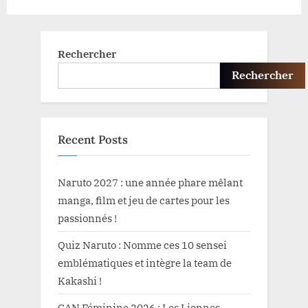
t
:
Rechercher
Rechercher
Recent Posts
Naruto 2027 : une année phare mêlant
manga, film et jeu de cartes pour les
passionnés !
Quiz Naruto : Nomme ces 10 sensei
emblématiques et intègre la team de
Kakashi !
CAN Féminine 2026 : Les Lionnes