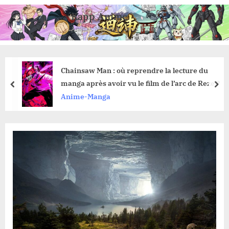
Skip
Kapp Anime
to
Anime, Manga et Jeux Vidéo
content
Chainsaw Man : où reprendre la lecture du
manga après avoir vu le film de l’arc de Reze ?
prev
nex
Anime-Manga