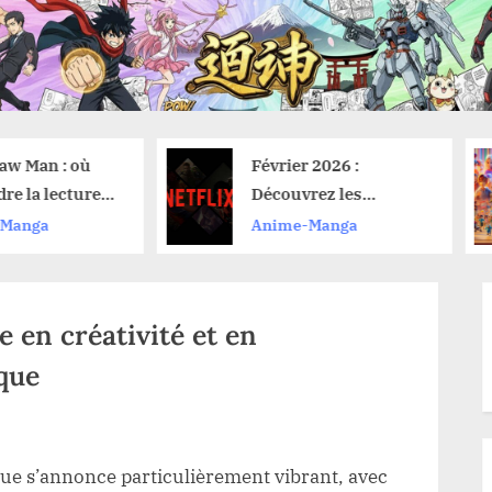
Février 2026 :
Regarder des
Découvrez les
gratuitement 
nouveautés anime sur
toute légalité 
Anime-Manga
Anime-Manga
Netflix et leurs dates
astuces pour 
de lancement
manquer
 en créativité et en
que
e
ue s’annonce particulièrement vibrant, avec