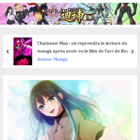
Skip
Kapp Anime
to
Anime, Manga et Jeux Vidéo
content
Chainsaw Man : où reprendre la lecture du
manga après avoir vu le film de l’arc de Reze ?
prev
nex
Anime-Manga