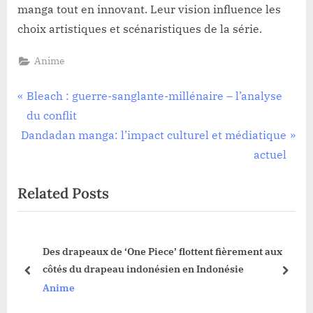
manga tout en innovant. Leur vision influence les
choix artistiques et scénaristiques de la série.
Anime
Navigation
P
Bleach : guerre-sanglante-millénaire – l’analyse
r
du conflit
de
N
e
Dandadan manga: l’impact culturel et médiatique
l’article
e
v
actuel
x
i
Related Posts
t
o
P
u
o
s
lés
Des drapeaux de ‘One Piece’ flottent fièrement aux
s
P
côtés du drapeau indonésien en Indonésie
t
o
prev
next
Anime
:
s
t