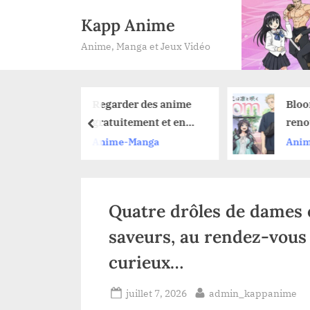
Skip
Kapp Anime
to
Anime, Manga et Jeux Vidéo
content
er des anime
Bloom : Netflix
tement et en
renouvellera-t-il
prev
égalité : nos
l’anime pour une
-Manga
Anime-Manga
s pour ne rien
saison 2 ?
er
Quatre drôles de dames 
saveurs, au rendez-vous
curieux…
Posted
By
juillet 7, 2026
admin_kappanime
on