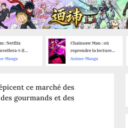
Chainsaw Man : où
Février 2026 :
reprendre la lecture
Découvrez les
du manga après avoir
nouveautés a
Anime-Manga
Anime-Manga
vu le film de l’arc de
Netflix et leur
Reze ?
de lancement
épicent ce marché des
 des gourmands et des