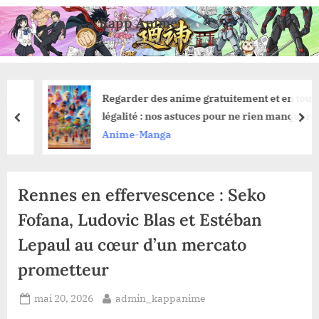
Skip
Kapp Anime
to
Anime, Manga et Jeux Vidéo
content
Regarder des anime gratuitement et en toute
légalité : nos astuces pour ne rien manquer
prev
nex
Anime-Manga
Rennes en effervescence : Seko
Fofana, Ludovic Blas et Estéban
Lepaul au cœur d’un mercato
prometteur
Posted
By
mai 20, 2026
admin_kappanime
on