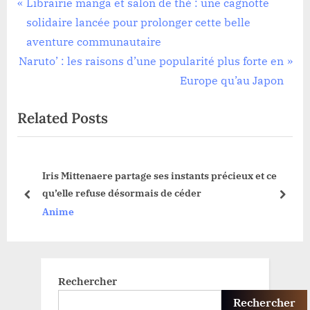
Navigation
P
Librairie manga et salon de thé : une cagnotte
r
solidaire lancée pour prolonger cette belle
de
e
aventure communautaire
l’article
N
v
Naruto’ : les raisons d’une popularité plus forte en
e
i
Europe qu’au Japon
x
o
Related Posts
t
u
P
s
o
P
Iris Mittenaere partage ses instants précieux et ce
s
o
 en
qu’elle refuse désormais de céder
t
s
prev
next
Anime
:
t
:
Rechercher
Rechercher