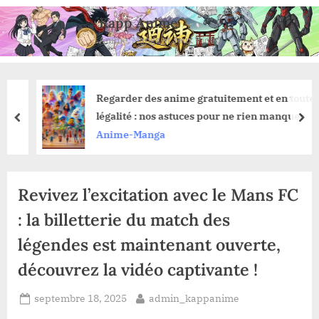
Skip
Kapp Anime
to
Anime, Manga et Jeux Vidéo
content
Regarder des anime gratuitement et en toute
légalité : nos astuces pour ne rien manquer
prev
nex
Anime-Manga
Revivez l’excitation avec le Mans FC
: la billetterie du match des
légendes est maintenant ouverte,
découvrez la vidéo captivante !
Posted
By
septembre 18, 2025
admin_kappanime
on