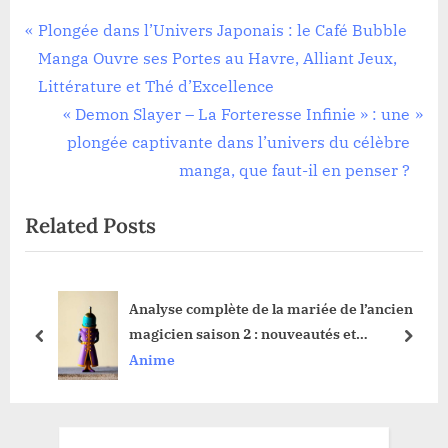
Navigation
P
Plongée dans l’Univers Japonais : le Café Bubble
r
Manga Ouvre ses Portes au Havre, Alliant Jeux,
de
e
Littérature et Thé d’Excellence
l’article
v
N
« Demon Slayer – La Forteresse Infinie » : une
i
e
plongée captivante dans l’univers du célèbre
o
x
manga, que faut-il en penser ?
u
t
Related Posts
s
P
P
o
o
s
ion
Analyse complète de la mariée de l’ancien
s
t
 la
magicien saison 2 : nouveautés et
t
:
prev
next
développements
Anime
: