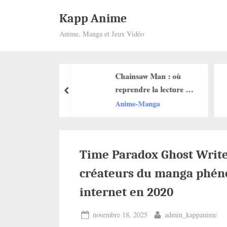
Skip
Kapp Anime
to
Anime, Manga et Jeux Vidéo
content
: L’IA
Chainsaw Man : où
ionnaire qui
reprendre la lecture du
prev
 vos mangas sans
manga après avoir vu le
Manga
Anime-Manga
film de l’arc de Reze ?
Time Paradox Ghost Writer
créateurs du manga phén
internet en 2020
Posted
By
novembre 18, 2025
admin_kappanime
on