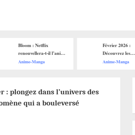
Bloom : Netflix
Février 2026 :
renouvellera-t-il l’anime
Découvrez les
pour une saison 2 ?
nouveautés ani
Anime-Manga
Anime-Manga
Netflix et leurs 
lancement
 : plongez dans l’univers des
omène qui a bouleversé