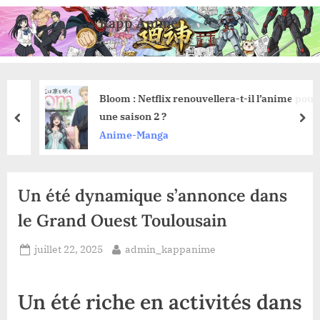
Skip
Kapp Anime
to
Anime, Manga et Jeux Vidéo
content
Bloom : Netflix renouvellera-t-il l’anime pour
une saison 2 ?
prev
nex
Anime-Manga
Un été dynamique s’annonce dans
le Grand Ouest Toulousain
Posted
By
juillet 22, 2025
admin_kappanime
on
Un été riche en activités dans