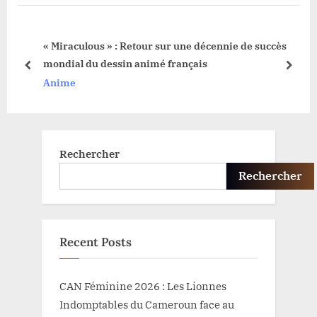
P
P
o
o
« Miraculous » : Retour sur une décennie de succès
s
s
mondial du dessin animé français
t
t
prev
next
Anime
:
:
Rechercher
Rechercher
Recent Posts
CAN Féminine 2026 : Les Lionnes
Indomptables du Cameroun face au