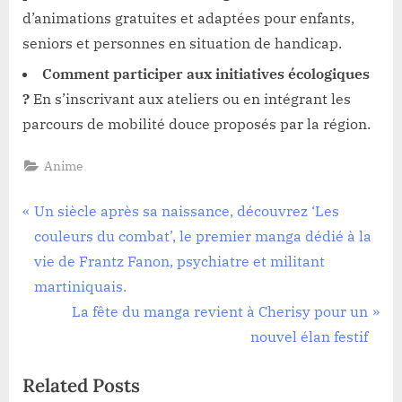
d’animations gratuites et adaptées pour enfants,
seniors et personnes en situation de handicap.
Comment participer aux initiatives écologiques
?
En s’inscrivant aux ateliers ou en intégrant les
parcours de mobilité douce proposés par la région.
Anime
Navigation
P
Un siècle après sa naissance, découvrez ‘Les
r
couleurs du combat’, le premier manga dédié à la
de
e
vie de Frantz Fanon, psychiatre et militant
l’article
v
martiniquais.
i
N
La fête du manga revient à Cherisy pour un
o
e
nouvel élan festif
u
x
Related Posts
s
t