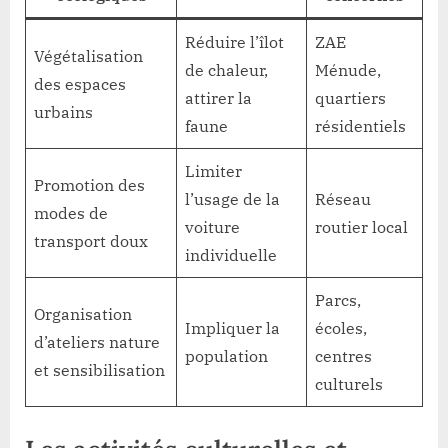
Réduire l’îlot
ZAE
Végétalisation
de chaleur,
Ménude,
des espaces
attirer la
quartiers
urbains
faune
résidentiels
Limiter
Promotion des
l’usage de la
Réseau
modes de
voiture
routier local
transport doux
individuelle
Parcs,
Organisation
Impliquer la
écoles,
d’ateliers nature
population
centres
et sensibilisation
culturels