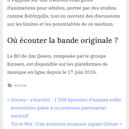
d’animations pour adultes, portée par des studios
comme Bobbypills, tout en ouvrant des discussions
sur les limites et les potentialités de ce médium.
Où écouter la bande originale ?
La BO de Jim Queen, composée par le groupe
Kirosen, est disponible sur les plateformes de
musique en ligne depuis le 17 juin 2026.
Anime
Navigation
P
Disney+ s’enrichit : 1 500 épisodes d’animes enfin
r
accessibles grâce à un nouveau partenariat
de
e
exclusif
l’article
v
N
Toi et Moi : Une aventure jeunesse signée Glénat