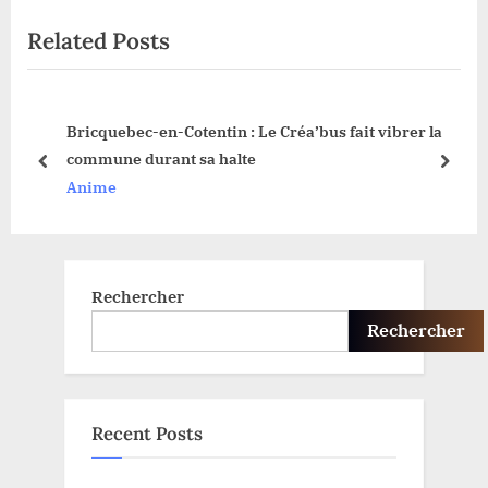
i
e
Related Posts
o
x
u
t
s
P
e
Bricquebec-en-Cotentin : Le Créa’bus fait vibrer la
P
o
commune durant sa halte
o
s
prev
next
Anime
s
t
t
:
:
Rechercher
Rechercher
Recent Posts