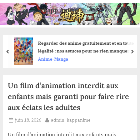
Skip
Kapp Anime
to
Anime, Manga et Jeux Vidéo
content
Regarder des anime gratuitement et en toute
légalité : nos astuces pour ne rien manquer
prev
nex
Anime-Manga
Un film d’animation interdit aux
enfants mais garanti pour faire rire
aux éclats les adultes
Posted
By
juin 18, 2026
admin_kappanime
on
Un film d’animation interdit aux enfants mais