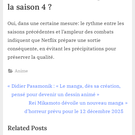
la saison 4 ?
Oui, dans une certaine mesure: le rythme entre les
saisons précédentes et l’ampleur des combats
indiquent que Netflix prépare une sortie
conséquente, en évitant les précipitations pour
préserver la qualité.
Anime
Navigation
P
Didier Pasamonik : « Le manga, dès sa création,
r
pensé pour devenir un dessin animé »
de
e
N
Rei Mikamoto dévoile un nouveau manga
l’article
v
e
d’horreur prévu pour le 12 décembre 2025
i
x
Related Posts
o
t