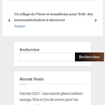
u
P
s
o
ne
Un village de l’Orne se transforme pour Noël : des
P
s
nouveautés festives à découvrir
o
t
prev
next
Anime
s
:
t
:
Rechercher
Rechercher
Recent Posts
Naruto 2027 : une année phare mêlant
manga, film et jeu de cartes pour les