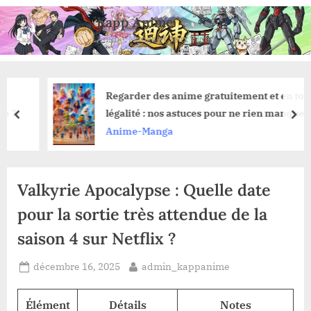
Skip
Kapp Anime
to
Anime, Manga et Jeux Vidéo
content
Regarder des anime gratuitement et en toute
légalité : nos astuces pour ne rien manquer
prev
nex
Anime-Manga
Valkyrie Apocalypse : Quelle date
pour la sortie très attendue de la
saison 4 sur Netflix ?
Posted
By
décembre 16, 2025
admin_kappanime
on
Élément
Détails
Notes