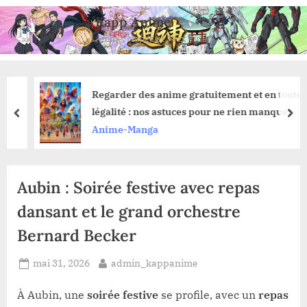
Skip
Kapp Anime
to
Anime, Manga et Jeux Vidéo
content
Regarder des anime gratuitement et en toute
légalité : nos astuces pour ne rien manquer
prev
nex
Anime-Manga
Aubin : Soirée festive avec repas
dansant et le grand orchestre
Bernard Becker
Posted
By
mai 31, 2026
admin_kappanime
on
À Aubin, une
soirée festive
se profile, avec un
repas