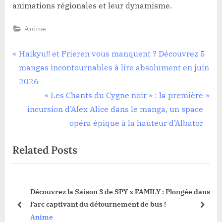
animations régionales et leur dynamisme.
Anime
Navigation
P
Haikyu!! et Frieren vous manquent ? Découvrez 5
r
mangas incontournables à lire absolument en juin
de
e
2026
l’article
v
N
« Les Chants du Cygne noir » : la première
i
e
incursion d’Alex Alice dans le manga, un space
o
x
opéra épique à la hauteur d’Albator
u
t
Related Posts
s
P
P
o
o
s
Découvrez la Saison 3 de SPY x FAMILY : Plongée dans
s
t
l’arc captivant du détournement de bus !
t
:
prev
next
Anime
: