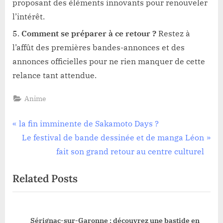
proposant des éléments innovants pour renouveler
l’intérêt.
Comment se préparer à ce retour ?
Restez à
l’affût des premières bandes-annonces et des
annonces officielles pour ne rien manquer de cette
relance tant attendue.
Anime
Navigation
P
la fin imminente de Sakamoto Days ?
r
N
Le festival de bande dessinée et de manga Léon
de
e
e
fait son grand retour au centre culturel
l’article
v
x
Related Posts
i
t
o
P
u
o
e
Sérignac-sur-Garonne : découvrez une bastide en
s
s