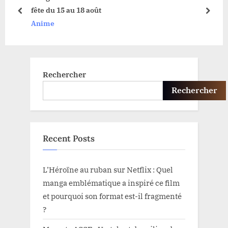
fête du 15 au 18 août
P
t
prev
next
Anime
o
:
s
t
:
Rechercher
Rechercher
Recent Posts
L’Héroïne au ruban sur Netflix : Quel
manga emblématique a inspiré ce film
et pourquoi son format est-il fragmenté
?