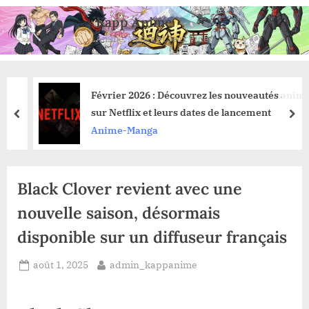
Skip
Kapp Anime
to
Anime, Manga et Jeux Vidéo
content
Février 2026 : Découvrez les nouveautés anime
sur Netflix et leurs dates de lancement
prev
nex
Anime-Manga
Black Clover revient avec une
nouvelle saison, désormais
disponible sur un diffuseur français
Posted
By
août 1, 2025
admin_kappanime
on