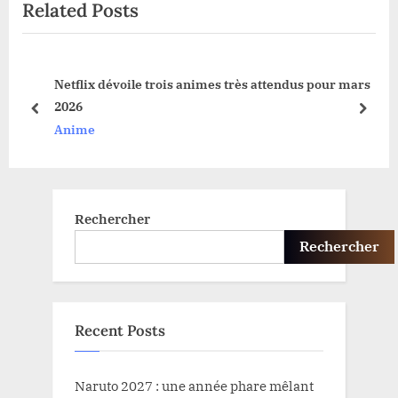
Related Posts
s
P
P
o
o
s
e
Netflix dévoile trois animes très attendus pour mars
s
t
2026
t
:
prev
next
Anime
:
Rechercher
Rechercher
Recent Posts
Naruto 2027 : une année phare mêlant