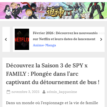
Skip
Kapp Anime
to
Anime, Manga et Jeux Vidéo
content
Février 2026 : Découvrez les nouveautés anime
sur Netflix et leurs dates de lancement
prev
nex
Anime-Manga
Découvrez la Saison 3 de SPY x
FAMILY : Plongée dans l’arc
captivant du détournement de bus !
Posted
By
novembre 3, 2025
admin_kappanime
on
Dans un monde où l’espionnage et la vie de famille