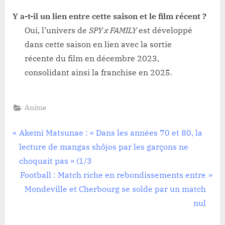
Y a-t-il un lien entre cette saison et le film récent ?
Oui, l’univers de
SPY x FAMILY
est développé
dans cette saison en lien avec la sortie
récente du film en décembre 2023,
consolidant ainsi la franchise en 2025.
Anime
Navigation
P
Akemi Matsunae : « Dans les années 70 et 80, la
r
lecture de mangas shôjos par les garçons ne
de
e
choquait pas » (1/3
l’article
v
N
Football : Match riche en rebondissements entre
i
e
Mondeville et Cherbourg se solde par un match
o
x
nul
u
t