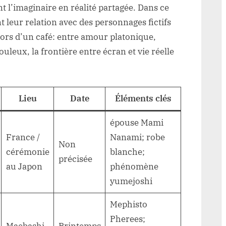
 l’imaginaire en réalité partagée. Dans ce
leur relation avec des personnages fictifs
lors d’un café: entre amour platonique,
leux, la frontière entre écran et vie réelle
Lieu
Date
Éléments clés
épouse Mami
France /
Nanami; robe
Non
cérémonie
blanche;
précisée
au Japon
phénomène
yumejoshi
Mephisto
Pherees;
Maebashi,
Printemps