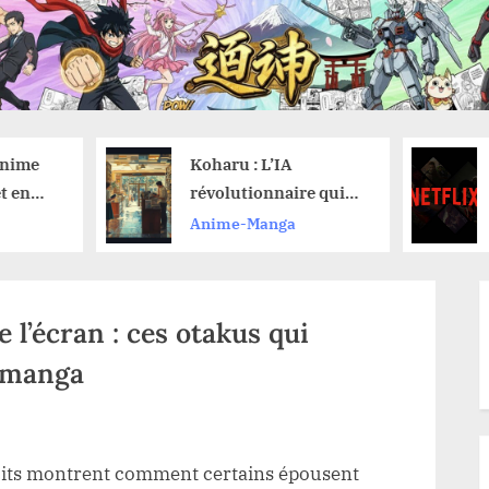
Koharu : L’IA
Février 2026 :
révolutionnaire qui
Découvrez les
traduit vos mangas
nouveautés a
Anime-Manga
Anime-Manga
sans effort
Netflix et leur
de lancement
 l’écran : ces otakus qui
e manga
écits montrent comment certains épousent