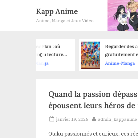
Skip
Kapp Anime
to
Anime, Manga et Jeux Vidéo
content
aw Man : où
Regarder des anime
dre la lecture
gratuitement et en
prev
ga après avoir
toute légalité : nos
-Manga
Anime-Manga
ilm de l’arc de
astuces pour ne rien
manquer
Quand la passion dépasse
épousent leurs héros d
Posted
By
janvier 19, 2026
admin_kappanime
on
Otaku passionnés et curieux, ces r