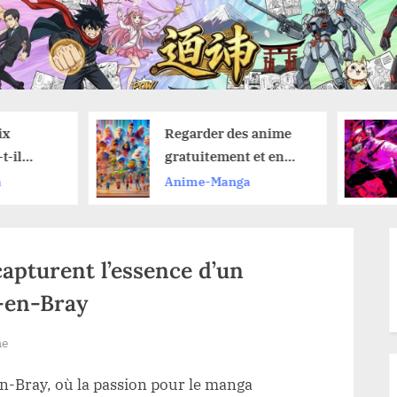
Regarder des anime
Chainsaw Man 
gratuitement et en
reprendre la l
toute légalité : nos
du manga aprè
Anime-Manga
Anime-Manga
astuces pour ne rien
vu le film de l’
manquer
Reze ?
capturent l’essence d’un
-en-Bray
me
en-Bray, où la passion pour le manga