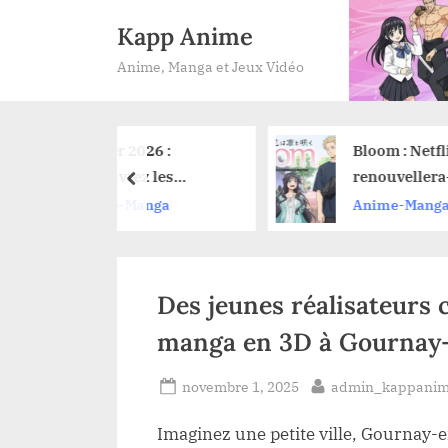
Skip
Kapp Anime
to
Anime, Manga et Jeux Vidéo
content
r 2026 :
Bloom : Netflix
rez les
renouvellera-t-il
prev
utés anime sur
l’anime pour une
-Manga
Anime-Manga
 et leurs dates
saison 2 ?
cement
Des jeunes réalisateurs 
manga en 3D à Gournay
Posted
By
novembre 1, 2025
admin_kappani
on
Imaginez une petite ville, Gournay-