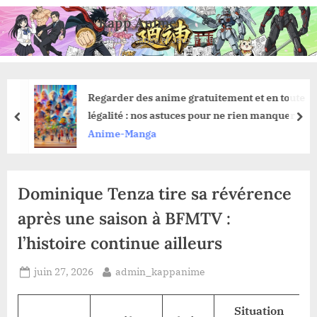
Skip
Kapp Anime
to
Anime, Manga et Jeux Vidéo
content
Regarder des anime gratuitement et en toute
légalité : nos astuces pour ne rien manquer
prev
nex
Anime-Manga
Dominique Tenza tire sa révérence
après une saison à BFMTV :
l’histoire continue ailleurs
Posted
By
juin 27, 2026
admin_kappanime
on
Situation