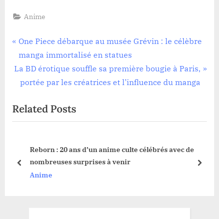
Anime
Navigation
P
One Piece débarque au musée Grévin : le célèbre
r
manga immortalisé en statues
de
N
e
La BD érotique souffle sa première bougie à Paris,
l’article
e
v
portée par les créatrices et l’influence du manga
x
i
Related Posts
t
o
P
u
o
s
Reborn : 20 ans d’un anime culte célébrés avec de
s
P
nombreuses surprises à venir
t
o
prev
next
Anime
:
s
t
: