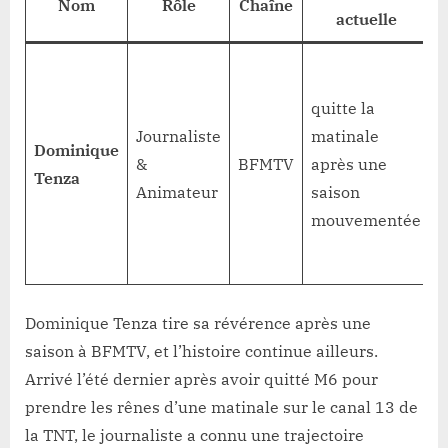
Nom
Rôle
Chaîne
actuelle
P
T
quitte la
M
Journaliste
matinale
Dominique
C
&
BFMTV
après une
Tenza
(
Animateur
saison
e
mouvementée
S
e
Dominique Tenza tire sa révérence après une
saison à BFMTV, et l’histoire continue ailleurs.
Arrivé l’été dernier après avoir quitté M6 pour
prendre les rênes d’une matinale sur le canal 13 de
la TNT, le journaliste a connu une trajectoire