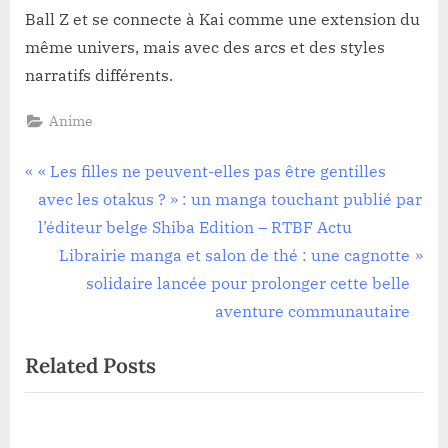
Ball Z et se connecte à Kai comme une extension du
même univers, mais avec des arcs et des styles
narratifs différents.
Anime
Navigation
P
« Les filles ne peuvent-elles pas être gentilles
r
avec les otakus ? » : un manga touchant publié par
de
e
l’éditeur belge Shiba Edition – RTBF Actu
l’article
v
N
Librairie manga et salon de thé : une cagnotte
i
e
solidaire lancée pour prolonger cette belle
o
x
aventure communautaire
u
t
Related Posts
s
P
P
o
o
s