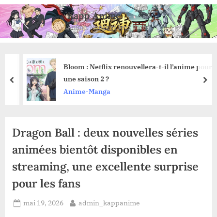
Skip
Kapp Anime
to
Anime, Manga et Jeux Vidéo
content
Bloom : Netflix renouvellera-t-il l’anime pour
une saison 2 ?
prev
nex
Anime-Manga
Dragon Ball : deux nouvelles séries
animées bientôt disponibles en
streaming, une excellente surprise
pour les fans
Posted
By
mai 19, 2026
admin_kappanime
on