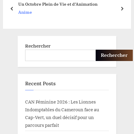
s
t
Un Octobre Plein de Vie et d’Animation
t
:
prev
next
Anime
:
Rechercher
Rechercher
Recent Posts
CAN Féminine 2026 : Les Lionnes
Indomptables du Cameroun face au
Cap-Vert, un duel décisif pour un
parcours parfait