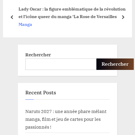
P
s
Lady Oscar : la figure emblématique de la révolution
o
t
et l’icône queer du manga ‘La Rose de Versailles
s
:
prev
next
Manga
t
:
Rechercher
Rechercher
Recent Posts
Naruto 2027 : une année phare mêlant
manga, film et jeu de cartes pour les
passionnés !