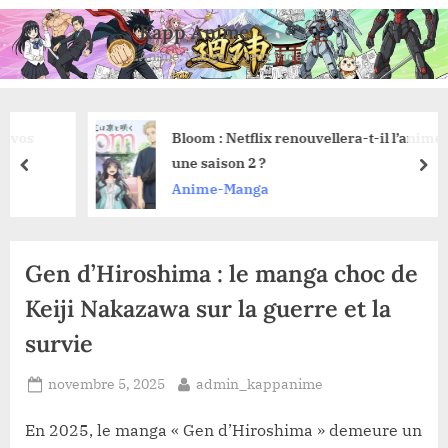
Skip
Kapp Anime
to
Anime, Manga et Jeux Vidéo
content
Bloom : Netflix renouvellera-t-il l’anime pour
une saison 2 ?
prev
nex
Anime-Manga
Gen d’Hiroshima : le manga choc de
Keiji Nakazawa sur la guerre et la
survie
Posted
By
novembre 5, 2025
admin_kappanime
on
En 2025, le manga « Gen d’Hiroshima » demeure un