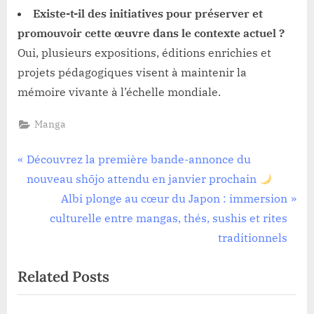
Existe-t-il des initiatives pour préserver et
promouvoir cette œuvre dans le contexte actuel ?
Oui, plusieurs expositions, éditions enrichies et
projets pédagogiques visent à maintenir la
mémoire vivante à l’échelle mondiale.
Manga
Navigation
P
Découvrez la première bande-annonce du
r
nouveau shōjo attendu en janvier prochain
de
e
N
Albi plonge au cœur du Japon : immersion
l’article
v
e
culturelle entre mangas, thés, sushis et rites
i
x
traditionnels
o
t
Related Posts
u
P
s
o