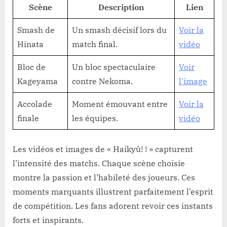
Scène
Description
Lien
Smash de
Un smash décisif lors du
Voir la
Hinata
match final.
vidéo
Bloc de
Un bloc spectaculaire
Voir
Kageyama
contre Nekoma.
l’image
Accolade
Moment émouvant entre
Voir la
finale
les équipes.
vidéo
Les vidéos et images de « Haikyû! ! » capturent
l’intensité des matchs. Chaque scène choisie
montre la passion et l’habileté des joueurs. Ces
moments marquants illustrent parfaitement l’esprit
de compétition. Les fans adorent revoir ces instants
forts et inspirants.