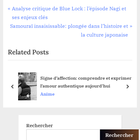
Navigation
P
Analyse critique de Blue Lock : l’épisode Nagi et
r
ses enjeux clés
de
N
e
Samouraï insaisissable: plongée dans l’histoire et
l’article
e
v
la culture japonaise
x
i
Related Posts
t
o
P
u
o
s
Signe d’affection: comprendre et exprimer
s
P
 en
l’amour authentique aujourd’hui
t
o
prev
next
Anime
:
s
t
:
Rechercher
Rechercher