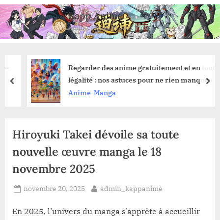
Skip
Kapp Anime
to
Anime, Manga et Jeux Vidéo
content
Regarder des anime gratuitement et en toute
légalité : nos astuces pour ne rien manquer
prev
nex
Anime-Manga
Hiroyuki Takei dévoile sa toute
nouvelle œuvre manga le 18
novembre 2025
Posted
By
novembre 20, 2025
admin_kappanime
on
En 2025, l’univers du manga s’apprête à accueillir