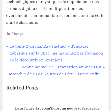
technologiques et mystiques, le déploiement des
formats digitaux, et la multiplication des
événements communautaires sont au cœur de cette
année charnière.
Manga
Navigation
P
Le tome 2 du manga « Instinct » d’Inoxtag
r
débarque sur la Fnac : ne manquez pas l’occasion
de
e
de le découvrir en premier !
l’article
v
N
Bonne nouvelle : L’adaptation animée tant
i
e
attendue de « Les Gouttes de Dieu » arrive enfin !
o
x
Related Posts
u
t
s
P
P
o
Dans l’Eure, la Japan’Eure : un nouveau festival de
o
s