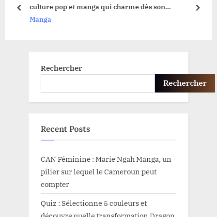
culture pop et manga qui charme dès son
s
t
prev
next
inauguration
Manga
t
:
:
Rechercher
Rechercher
Recent Posts
CAN Féminine : Marie Ngah Manga, un
pilier sur lequel le Cameroun peut
compter
Quiz : Sélectionne 5 couleurs et
découvre quelle transformation Dragon