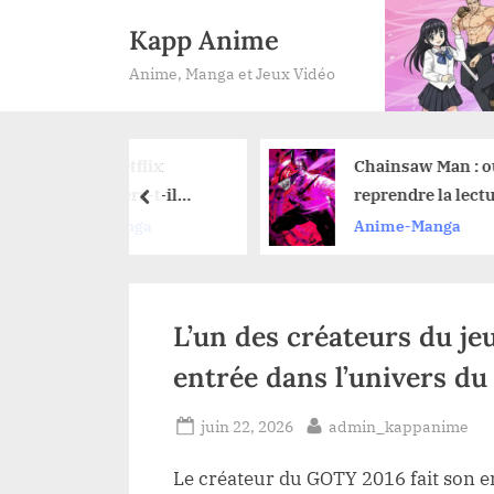
Skip
Kapp Anime
to
Anime, Manga et Jeux Vidéo
content
 Netflix
Chainsaw Man : où
llera-t-il
reprendre la lecture
prev
e pour une
du manga après avoir
-Manga
Anime-Manga
2 ?
vu le film de l’arc de
Reze ?
L’un des créateurs du jeu
entrée dans l’univers d
Posted
By
juin 22, 2026
admin_kappanime
on
Le créateur du GOTY 2016 fait son e