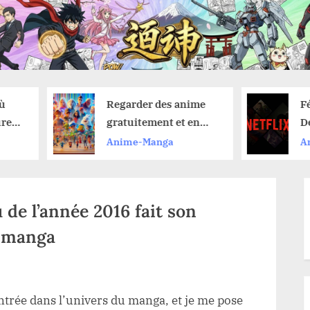
Regarder des anime
Février 2026 :
gratuitement et en
Découvrez les
toute légalité : nos
nouveautés an
Anime-Manga
Anime-Manga
astuces pour ne rien
Netflix et leur
manquer
de lancement
 de l’année 2016 fait son
u manga
ntrée dans l’univers du manga, et je me pose