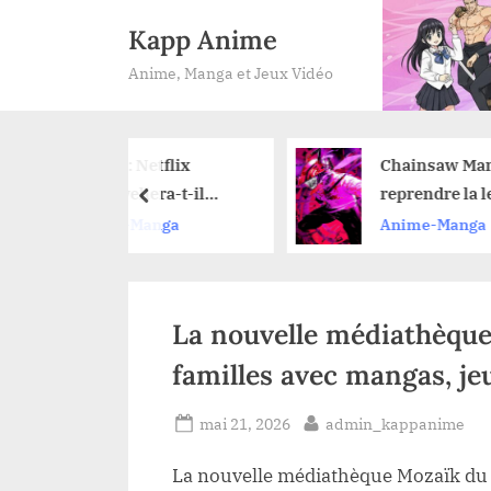
Skip
Kapp Anime
to
Anime, Manga et Jeux Vidéo
content
 Netflix
Chainsaw Man : où
llera-t-il
reprendre la lecture
prev
e pour une
du manga après avoir
-Manga
Anime-Manga
2 ?
vu le film de l’arc de
Reze ?
La nouvelle médiathèque
familles avec mangas, je
Posted
By
mai 21, 2026
admin_kappanime
on
La nouvelle médiathèque Mozaïk du