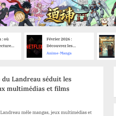
Février 2026 :
Koharu : L’IA
Découvrez les
révolutionnai
nouveautés anime sur
traduit vos m
Anime-Manga
Anime-Manga
Netflix et leurs dates
sans effort
de lancement
 du Landreau séduit les
ux multimédias et films
 Landreau mêle mangas, jeux multimédias et