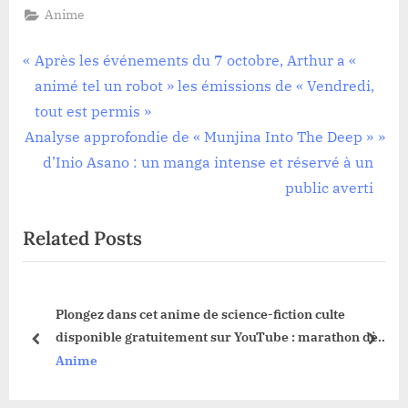
Anime
Navigation
P
Après les événements du 7 octobre, Arthur a «
r
animé tel un robot » les émissions de « Vendredi,
de
e
tout est permis »
l’article
N
v
Analyse approfondie de « Munjina Into The Deep »
e
i
d’Inio Asano : un manga intense et réservé à un
x
o
public averti
t
u
Related Posts
P
s
o
P
s
o
un
Plongez dans cet anime de science-fiction culte
t
s
disponible gratuitement sur YouTube : marathon dès
:
t
prev
next
le 6 janvier 2026
Anime
: