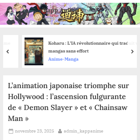
Skip
Kapp Anime
to
Anime, Manga et Jeux Vidéo
content
e
Koharu : L’IA révolutionnaire qui traduit vos
mangas sans effort
prev
nex
Anime-Manga
L’animation japonaise triomphe sur
Hollywood : l’ascension fulgurante
de « Demon Slayer » et « Chainsaw
Man »
Posted
By
novembre 23, 2025
admin_kappanime
on