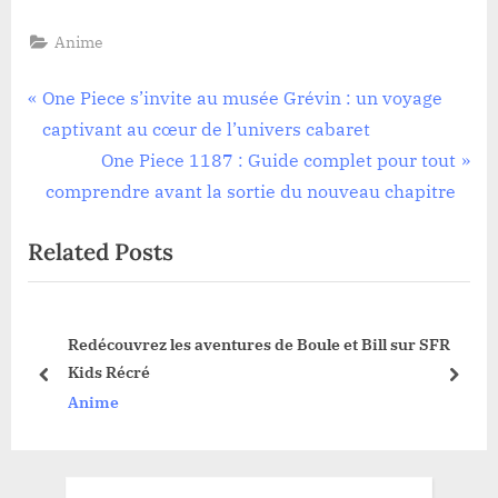
Anime
Navigation
P
One Piece s’invite au musée Grévin : un voyage
r
captivant au cœur de l’univers cabaret
de
e
N
One Piece 1187 : Guide complet pour tout
l’article
v
e
comprendre avant la sortie du nouveau chapitre
i
x
Related Posts
o
t
u
P
s
o
l
Redécouvrez les aventures de Boule et Bill sur SFR
P
s
Kids Récré
o
t
prev
next
Anime
s
:
t
: