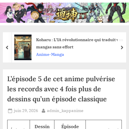
Skip
Kapp Anime
to
Anime, Manga et Jeux Vidéo
content
Koharu : L’IA révolutionnaire qui traduit vos
mangas sans effort
prev
nex
Anime-Manga
L’épisode 5 de cet anime pulvérise
les records avec 4 fois plus de
dessins qu’un épisode classique
Posted
By
juin 29, 2026
admin_kappanime
on
Dessin
Épisode