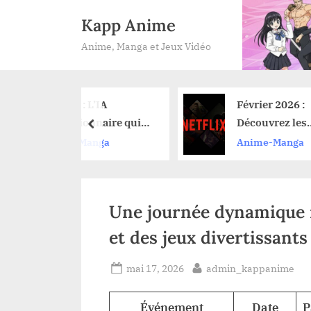
Skip
Kapp Anime
to
Anime, Manga et Jeux Vidéo
content
 : L’IA
Février 2026 :
tionnaire qui
Découvrez les
prev
t vos mangas
nouveautés anime sur
-Manga
Anime-Manga
ffort
Netflix et leurs dates
de lancement
Une journée dynamique 
et des jeux divertissants
Posted
By
mai 17, 2026
admin_kappanime
on
Événement
Date
P