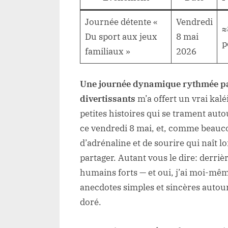
Journée détente «
Vendredi
≈
Du sport aux jeux
8 mai
p
familiaux »
2026
Une journée dynamique rythmée par
divertissants
m’a offert un vrai kalé
petites histoires qui se trament autou
ce vendredi 8 mai, et, comme beaucou
d’adrénaline et de sourire qui naît 
partager. Autant vous le dire: derri
humains forts — et oui, j’ai moi-mê
anecdotes simples et sincères autour
doré.