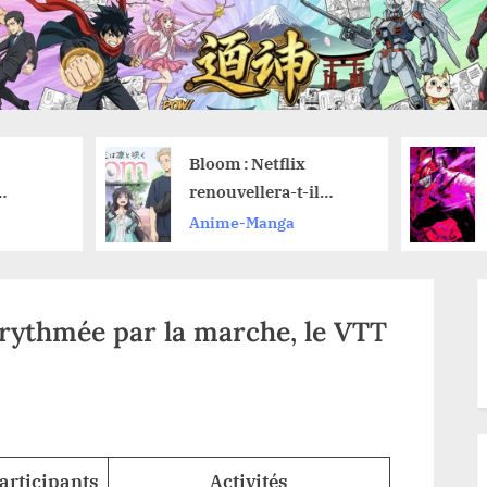
Bloom : Netflix
Chainsaw Man 
renouvellera-t-il
reprendre la l
l’anime pour une
du manga aprè
Anime-Manga
Anime-Manga
saison 2 ?
vu le film de l’
Reze ?
rythmée par la marche, le VTT
articipants
Activités