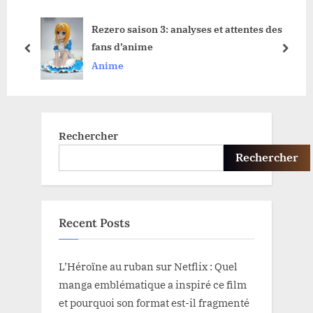
s
o
ue :
Rezero saison 3: analyses et attentes des
P
s
 au
fans d’anime
o
t
prev
next
Anime
s
:
t
:
Rechercher
Rechercher
Recent Posts
L’Héroïne au ruban sur Netflix : Quel
manga emblématique a inspiré ce film
et pourquoi son format est-il fragmenté