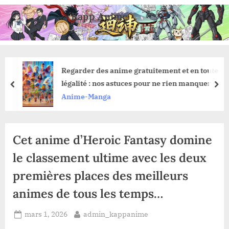
Skip
Kapp Anime
to
Anime, Manga et Jeux Vidéo
content
Regarder des anime gratuitement et en toute
légalité : nos astuces pour ne rien manquer
prev
nex
Anime-Manga
Cet anime d’Heroic Fantasy domine
le classement ultime avec les deux
premières places des meilleurs
animes de tous les temps…
Posted
By
mars 1, 2026
admin_kappanime
on