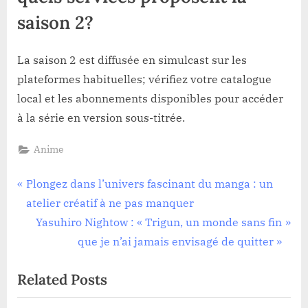
saison 2?
La saison 2 est diffusée en simulcast sur les
plateformes habituelles; vérifiez votre catalogue
local et les abonnements disponibles pour accéder
à la série en version sous-titrée.
Anime
Navigation
P
Plongez dans l’univers fascinant du manga : un
r
atelier créatif à ne pas manquer
de
e
N
Yasuhiro Nightow : « Trigun, un monde sans fin
l’article
v
e
que je n’ai jamais envisagé de quitter »
i
x
Related Posts
o
t
u
P