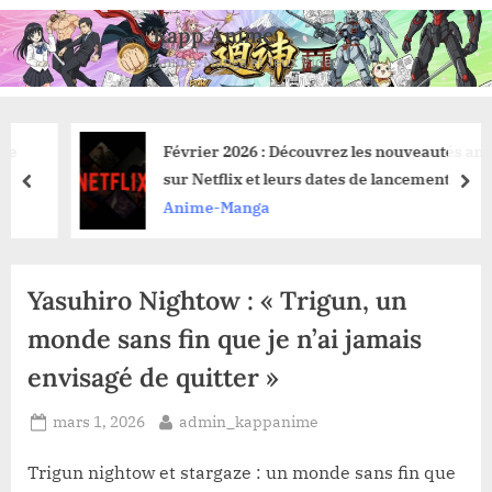
Skip
Kapp Anime
to
Anime, Manga et Jeux Vidéo
content
Février 2026 : Découvrez les nouveautés anime
sur Netflix et leurs dates de lancement
prev
nex
Anime-Manga
Yasuhiro Nightow : « Trigun, un
monde sans fin que je n’ai jamais
envisagé de quitter »
Posted
By
mars 1, 2026
admin_kappanime
on
Trigun nightow et stargaze : un monde sans fin que