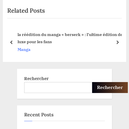
u
t
Related Posts
s
P
P
o
o
s
la réédition du manga « berserk » : l’ultime édition de
s
t
blic
luxe pour les fans
t
:
prev
next
Manga
:
Rechercher
Rechercher
Recent Posts