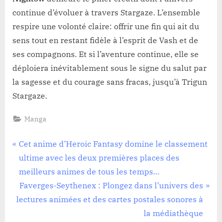
continue d’évoluer à travers Stargaze. L’ensemble
respire une volonté claire: offrir une fin qui ait du
sens tout en restant fidèle à l’esprit de Vash et de
ses compagnons. Et si l’aventure continue, elle se
déploiera inévitablement sous le signe du salut par
la sagesse et du courage sans fracas, jusqu’à Trigun
Stargaze.
Manga
Navigation
P
Cet anime d’Heroic Fantasy domine le classement
r
ultime avec les deux premières places des
de
e
meilleurs animes de tous les temps…
l’article
v
N
Faverges-Seythenex : Plongez dans l’univers des
i
e
lectures animées et des cartes postales sonores à
o
x
la médiathèque