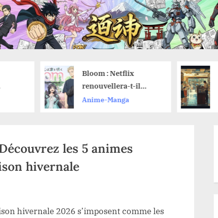
Bloom : Netflix
Koharu : L’IA
renouvellera-t-il
révolutionnai
l’anime pour une
traduit vos m
Anime-Manga
Anime-Manga
saison 2 ?
sans effort
 Découvrez les 5 animes
ison hivernale
aison hivernale 2026 s’imposent comme les