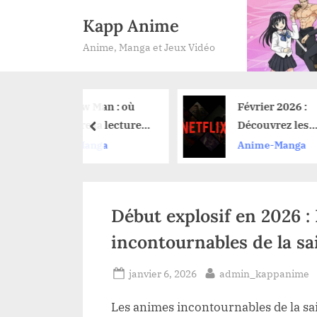
Skip
Kapp Anime
to
Anime, Manga et Jeux Vidéo
content
aw Man : où
Février 2026 :
dre la lecture
Découvrez les
prev
ga après avoir
nouveautés anime sur
-Manga
Anime-Manga
ilm de l’arc de
Netflix et leurs dates
de lancement
Début explosif en 2026 :
incontournables de la sa
Posted
By
janvier 6, 2026
admin_kappanime
on
Les animes incontournables de la s