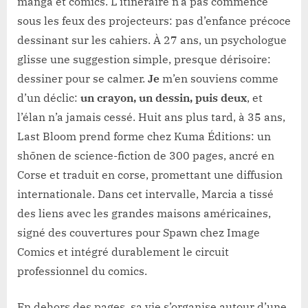
manga et comics. L’itinéraire n’a pas commencé
sous les feux des projecteurs: pas d’enfance précoce
dessinant sur les cahiers. À 27 ans, un psychologue
glisse une suggestion simple, presque dérisoire:
dessiner pour se calmer.
Je
m’en souviens comme
d’un déclic:
un crayon, un dessin, puis deux
, et
l’élan n’a jamais cessé. Huit ans plus tard, à 35 ans,
Last Bloom prend forme chez Kuma Éditions: un
shōnen de science-fiction de 300 pages, ancré en
Corse et traduit en corse, promettant une diffusion
internationale. Dans cet intervalle, Marcia a tissé
des liens avec les grandes maisons américaines,
signé des couvertures pour Spawn chez Image
Comics et intégré durablement le circuit
professionnel du comics.
En dehors des pages, sa vie s’organise autour d’une