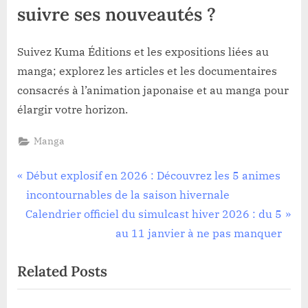
suivre ses nouveautés ?
Suivez Kuma Éditions et les expositions liées au
manga; explorez les articles et les documentaires
consacrés à l’animation japonaise et au manga pour
élargir votre horizon.
Manga
Navigation
P
Début explosif en 2026 : Découvrez les 5 animes
r
incontournables de la saison hivernale
de
N
e
Calendrier officiel du simulcast hiver 2026 : du 5
l’article
e
v
au 11 janvier à ne pas manquer
x
i
Related Posts
t
o
P
u