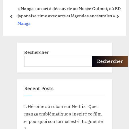
o
s
« Manga : un art à découvrir au Musée Guimet, où BD
s
P
japonaise rime avec arts et légendes ancestrales »
t
o
prev
next
Manga
:
s
t
:
Rechercher
Rechercher
Recent Posts
L’Héroïne au ruban sur Netflix : Quel
manga emblématique a inspiré ce film
et pourquoi son format est-il fragmenté
?