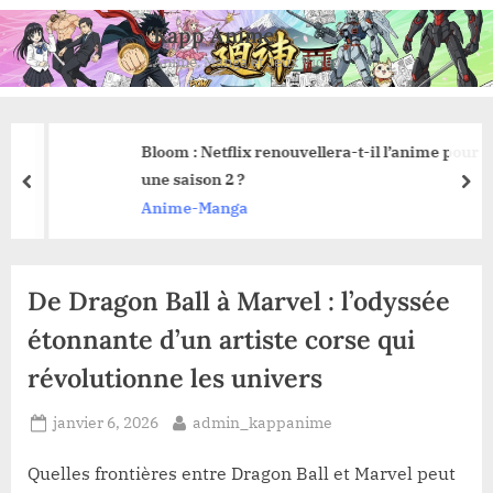
Skip
Kapp Anime
to
Anime, Manga et Jeux Vidéo
content
Bloom : Netflix renouvellera-t-il l’anime pour
une saison 2 ?
prev
nex
Anime-Manga
De Dragon Ball à Marvel : l’odyssée
étonnante d’un artiste corse qui
révolutionne les univers
Posted
By
janvier 6, 2026
admin_kappanime
on
Quelles frontières entre Dragon Ball et Marvel peut