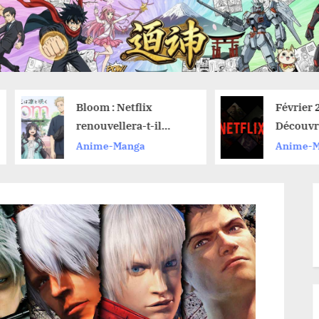
Bloom : Netflix
Février 2026 :
renouvellera-t-il
Découvrez les
l’anime pour une
nouveautés an
Anime-Manga
Anime-Manga
saison 2 ?
Netflix et leur
de lancement