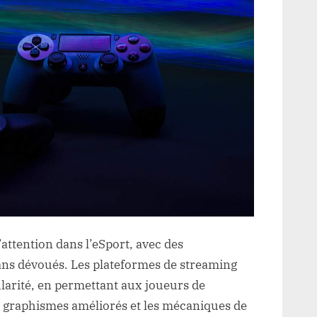
’attention dans l’eSport, avec des
ans dévoués. Les plateformes de streaming
arité, en permettant aux joueurs de
es graphismes améliorés et les mécaniques de