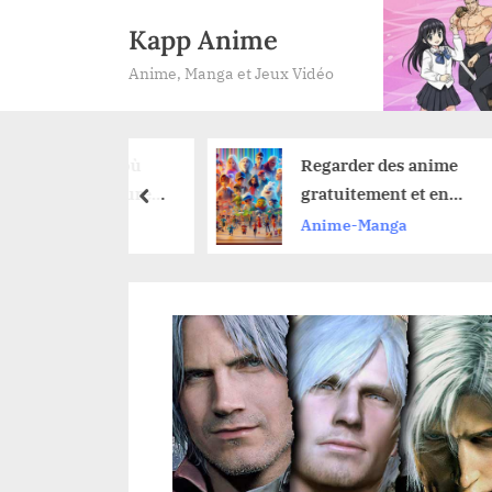
Skip
Kapp Anime
to
Anime, Manga et Jeux Vidéo
content
aw Man : où
Regarder des anime
re la lecture
gratuitement et en
prev
ga après avoir
toute légalité : nos
Manga
Anime-Manga
lm de l’arc de
astuces pour ne rien
manquer