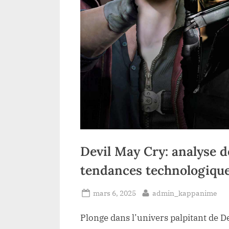
Devil May Cry: analyse d
tendances technologiqu
Posted
By
mars 6, 2025
admin_kappanime
on
Plonge dans l’univers palpitant de 