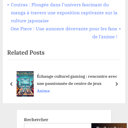
Navigation
P
Coutras : Plongée dans l’univers fascinant du
r
manga à travers une exposition captivante sur la
de
e
culture japonaise
l’article
N
v
One Piece : Une annonce décevante pour les fans
e
i
de l’anime !
x
o
Related Posts
t
u
P
s
o
P
a
Échange culturel gaming : rencontre avec
s
o
une passionnée de centre de jeux
t
s
prev
next
Anime
:
t
:
Rechercher