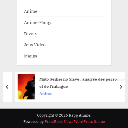
Anime
Anime-Manga
Divers
Jeux Vidéo
Manga
Mato Seihei no Slave : analyse des personnages
et de l’intrigue
prev
nex
Anime
Copyright © 2026 Kapp Anime.
Powered by
PressBook News WordPress theme