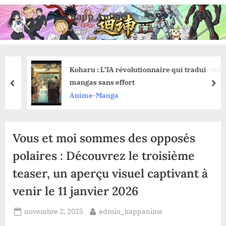
Skip
Kapp Anime
to
Anime, Manga et Jeux Vidéo
content
Koharu : L’IA révolutionnaire qui traduit vos
mangas sans effort
prev
nex
Anime-Manga
Vous et moi sommes des opposés
polaires : Découvrez le troisième
teaser, un aperçu visuel captivant à
venir le 11 janvier 2026
Posted
By
novembre 2, 2025
admin_kappanime
on