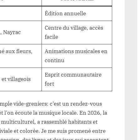
Édition annuelle
Centre du village, accès
, Nayrac
facile
é aux fleurs,
Animations musicales en
continu
Esprit communautaire
et villageois
fort
simple vide-greniers: c’est un rendez-vous
t l’on écoute la musique locale. En 2026, la
 multiculturel, a rassemblé habitants et
viale et colorée. Je me suis promené entre
ccasion, des livres et des jeux qui racontent