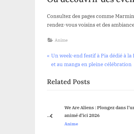
Consultez des pages comme Marminia
rendez-vous voisins et des ambiances
Anime
Navigation
P
Un week-end festif à Pia dédié à la
r
et au manga en pleine célébration
de
e
Related Posts
v
l’article
i
o
u
 Plongée dans
We Are Aliens : Plongez dans l’univ
r de l’histoire de la
animé d’ici 2026
s
prev
nuelle Mariini – À
Anime
P
itrusedda
o