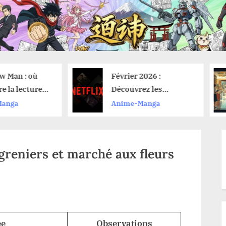
Février 2026 :
Koharu : L’IA
Découvrez les
révolutionna
nouveautés anime sur
traduit vos 
Anime-Manga
Anime-Mang
Netflix et leurs dates
sans effort
de lancement
-greniers et marché aux fleurs
e
Observations