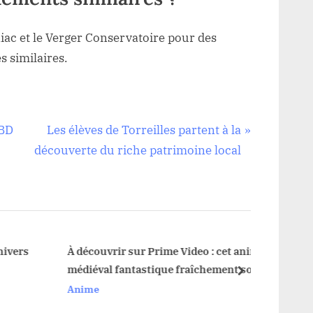
c et le Verger Conservatoire pour des
 similaires.
N
 BD
Les élèves de Torreilles partent à la
e
découverte du riche patrimoine local
x
t
P
o
s
ers
À découvrir sur Prime Video : cet anime
médiéval fantastique fraîchement sorti
t
next
et acclamé à 100% est la révélation
Anime
:
incontournable de la semaine