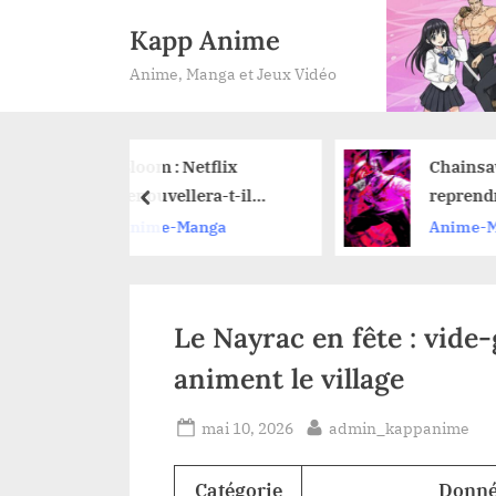
Skip
Kapp Anime
to
Anime, Manga et Jeux Vidéo
content
 : Netflix
Chainsaw Man : où
vellera-t-il
reprendre la lecture
prev
me pour une
du manga après avoir
e-Manga
Anime-Manga
n 2 ?
vu le film de l’arc de
Reze ?
Le Nayrac en fête : vide
animent le village
Posted
By
mai 10, 2026
admin_kappanime
on
Catégorie
Donné